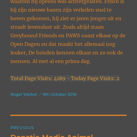
waarom hij opeens was achtergelaten. Frisco is
bij zijn nieuwe bazen zijn verleden snel te
boven gekomen, hij ziet er jaren jonger uit en
straalt levenslust uit. Zoals altijd staan
Greyhound Friends en PAWS naast elkaar op de
Open Dagen en dat maakt het allemaal nog
leuker, De honden kennen elkaar en zo ook de
mensen. Al met al een prima dag.
Total Page Visits: 4189 - Today Page Visits: 2
Author
Posted
Roger Walker
9th October 2016
on
Post
PREVIOUS
navigation
Previous