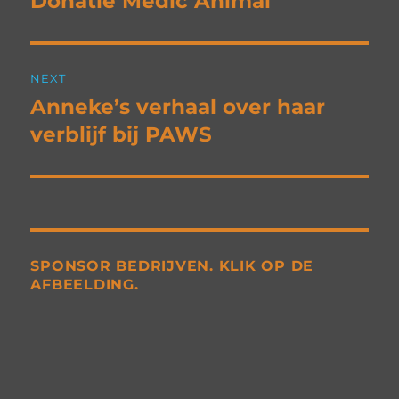
Donatie Medic Animal
post:
NEXT
Anneke’s verhaal over haar
Next
post:
verblijf bij PAWS
SPONSOR BEDRIJVEN. KLIK OP DE
AFBEELDING.