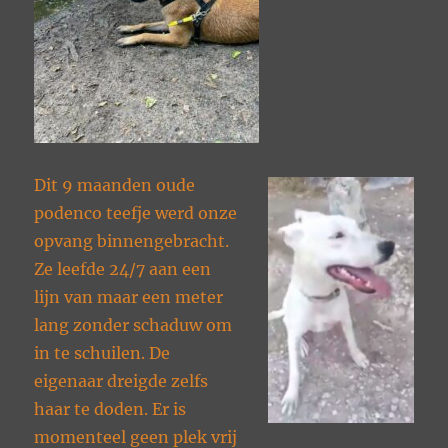
Dit 9 maanden oude
podenco teefje werd onze
opvang binnengebracht.
Ze leefde 24/7 aan een
lijn van maar een meter
lang zonder schaduw om
in te schuilen. De
eigenaar dreigde zelfs
haar te doden. Er is
momenteel geen plek vrij