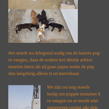
Het wordt nu dringend nodig om de laatste pup
te vangen, daar de ouders het diertje achter
moeten laten als zij gaan jagen zodat de pup
dan langdurig alleen is en kwetsbaar.
We zijn nu nog steeds
bezig om puppie nummer 8
te vangen en er wordt niet
opgegeven totdat alle drie