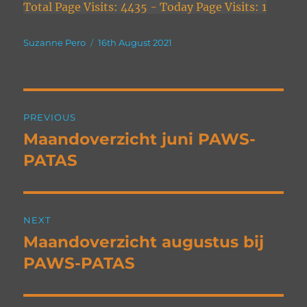
Total Page Visits: 4435 - Today Page Visits: 1
Author
Posted
Suzanne Pero
16th August 2021
on
Post
PREVIOUS
navigation
Maandoverzicht juni PAWS-
Previous
post:
PATAS
NEXT
Maandoverzicht augustus bij
Next
post:
PAWS-PATAS