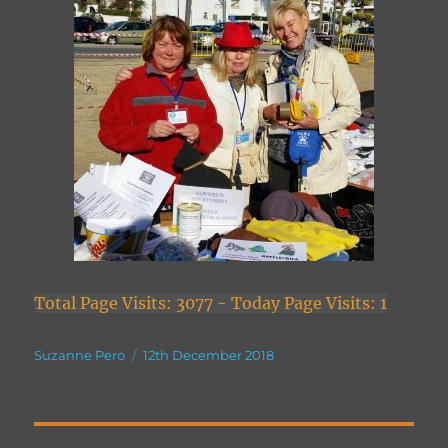
Total Page Visits: 3077 - Today Page Visits: 1
Author
Posted
Suzanne Pero
12th December 2018
on
Post