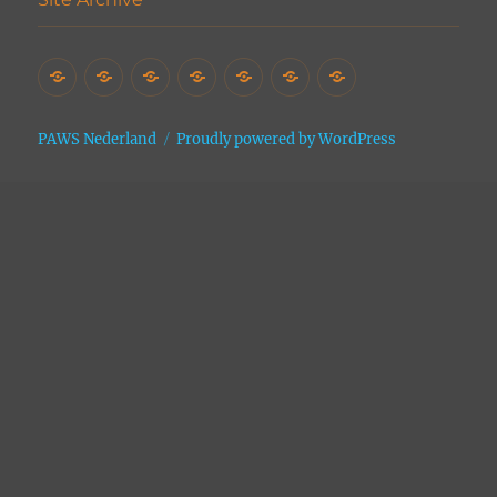
Home
Het
Vrijwilligers
Adopties
Donaties
Contact
Site
Asiel
Archive
PAWS Nederland
Proudly powered by WordPress