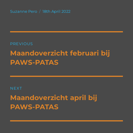
Author
Posted
Suzanne Pero
18th April 2022
on
Post
PREVIOUS
navigation
Maandoverzicht februari bij
Previous
post:
PAWS-PATAS
NEXT
Maandoverzicht april bij
Next
post:
PAWS-PATAS