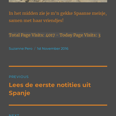
In het midden zie je m’n gekke Spaanse meisje,
samen met haar vriendjes!
Total Page Visits: 4017 - Today Page Visits: 3
Author
Posted
Suzanne Pero
1st November 2016
on
Post
PREVIOUS
navigation
Lees de eerste notities uit
Previous
post:
Spanje
NEXT